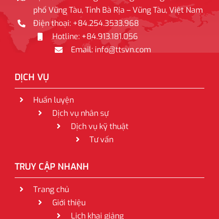
phố Vũng Tàu, Tỉnh Bà Rịa – Vũng Tàu, Việt Nam
Điện thoại: +84.254.3533.968
Hotline: +84.913.181.056
Email: info@ttsvn.com
DỊCH VỤ
Huấn luyện
Dịch vụ nhân sự
Dịch vụ kỹ thuật
Tư vấn
TRUY CẬP NHANH
Trang chủ
Giới thiệu
Lịch khai giảng