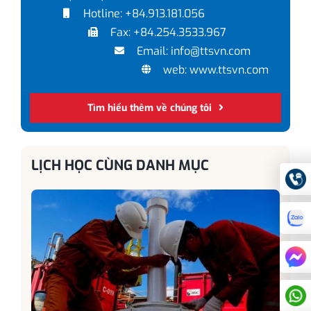
Hotline: +84.913.181.056
Fax: +84.254.3533.967
Email: info@ttsvn.com
web: www.ttsvn.com
Tìm hiểu thêm về chúng tôi
LỊCH HỌC CÙNG DANH MỤC