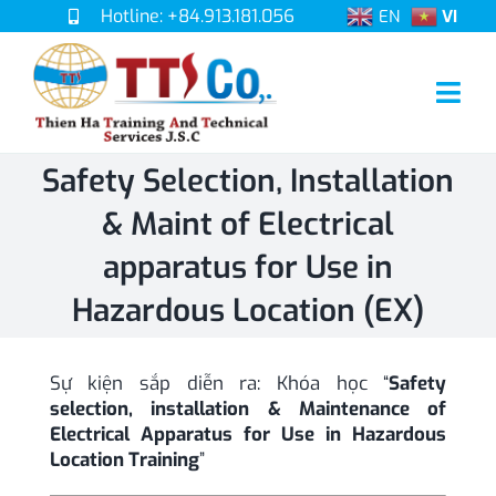
Skip
Hotline: +84.913.181.056
EN
VI
to
content
Togg
Navi
Trang chủ
Safety Selection, Installation
Giới thiệu
& Maint of Electrical
apparatus for Use in
Đào tạo
Hazardous Location (EX)
Lịch khai giảng
Sự kiện sắp diễn ra: Khóa học “
Safety
Dịch vụ
selection, installation & Maintenance of
Electrical Apparatus for Use in Hazardous
Location Training
”
Tin tức & Sự kiện