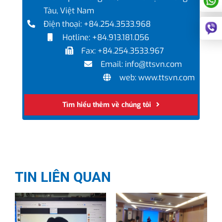
Tàu, Việt Nam
Điện thoại: +84.254.3533.968
Hotline: +84.913.181.056
Fax: +84.254.3533.967
Email: info@ttsvn.com
web: www.ttsvn.com
Tìm hiểu thêm về chúng tôi
TIN LIÊN QUAN