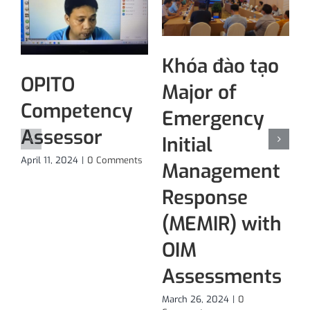
Khóa đào tạo
OPITO
Major of
Competency
Emergency
M
C
Assessor
Initial
April 11, 2024
|
0 Comments
Management
Response
(MEMIR) with
OIM
Assessments
March 26, 2024
|
0